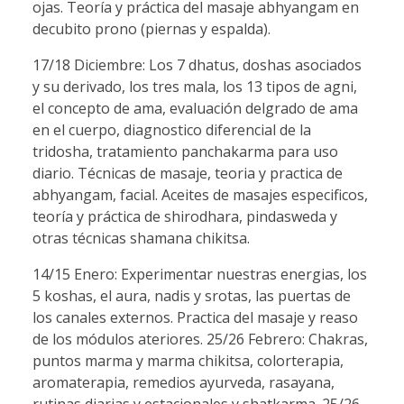
ojas. Teoría y práctica del masaje abhyangam en
decubito prono (piernas y espalda).
17/18 Diciembre: Los 7 dhatus, doshas asociados
y su derivado, los tres mala, los 13 tipos de agni,
el concepto de ama, evaluación delgrado de ama
en el cuerpo, diagnostico diferencial de la
tridosha, tratamiento panchakarma para uso
diario. Técnicas de masaje, teoria y practica de
abhyangam, facial. Aceites de masajes especificos,
teoría y práctica de shirodhara, pindasweda y
otras técnicas shamana chikitsa.
14/15 Enero: Experimentar nuestras energias, los
5 koshas, el aura, nadis y srotas, las puertas de
los canales externos. Practica del masaje y reaso
de los módulos ateriores. 25/26 Febrero: Chakras,
puntos marma y marma chikitsa, colorterapia,
aromaterapia, remedios ayurveda, rasayana,
rutinas diarias y estacionales y shatkarma. 25/26