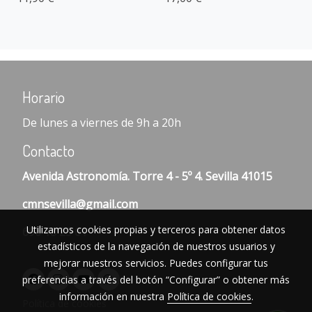
Horario
De lunes a viernes de 9h a 20h
Contacto
Avenida Astronomía. Torre 4 - 5º 4. Sevilla 41015
cmnsevilla@gmail.com
Utilizamos cookies propias y terceros para obtener datos
696 18 25 61
estadísticos de la navegación de nuestros usuarios y
mejorar nuestros servicios. Puedes configurar tus
preferencias a través del botón “Configurar” o obtener más
información en nuestra
Política de cookies
.
Política de cookies