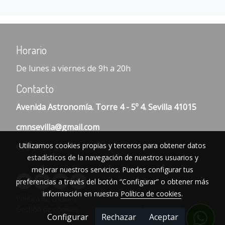
Horario
De lunes a viernes de 9h a 20h
Contacto
Avenida Astronomía. Torre 4 - 5º 4. Sevilla 41015
cmnsevilla@gmail.com
Utilizamos cookies propias y terceros para obtener datos
696 18 25 61
estadísticos de la navegación de nuestros usuarios y
mejorar nuestros servicios. Puedes configurar tus
preferencias a través del botón “Configurar” o obtener más
información en nuestra
Política de cookies
.
Política de cookies
Gestión de cookies
Configurar
Rechazar
Aceptar