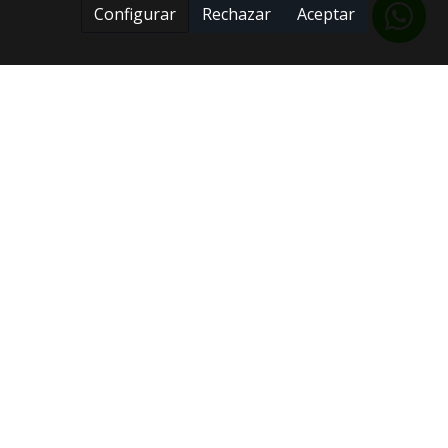
Configurar
Rechazar
Aceptar
Horario
De lunes a viernes de 9h a 20h
Contacto
Avenida Astronomía. Torre 4 - 5º 4. Sevilla 41015
cmnsevilla@gmail.com
696 18 25 61
Política de cookies
Gestión de cookies